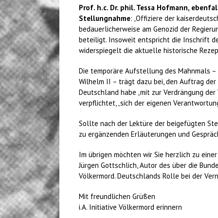
Prof. h.c. Dr. phil. Tessa Hofmann, ebenfa
Stellungnahme
: „Offiziere der kaiserdeu
bedauerlicherweise am Genozid der Regierung
beteiligt. Insoweit entspricht die Inschrif
widerspiegelt die aktuelle historische Rezep
Die temporäre Aufstellung des Mahnmals – i
Wilhelm II – trägt dazu bei, den Auftrag d
Deutschland habe „mit zur Verdrängung der
verpflichtet, „sich der eigenen Verantwortun
Sollte nach der Lektüre der beigefügten St
zu ergänzenden Erläuterungen und Gespräch
Im übrigen möchten wir Sie herzlich zu einer
Jürgen Gottschlich, Autor des über die Bunde
Völkermord. Deutschlands Rolle bei der Vern
Mit freundlichen Grüßen
i.A. Initiative Völkermord erinnern