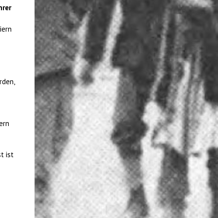
hrer
iern
rden,
ern
t ist