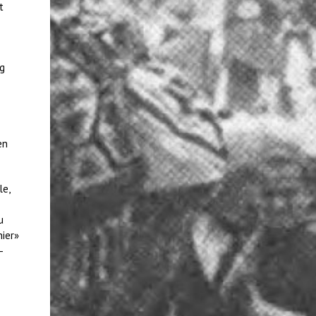
t
ng
en
le,
u
nier»
-