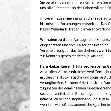
Sie beraten derzeit in Ihren Reihen, wie Si
uns alle!“ temporär an der Hohenzollernbrü
In diesem Zusammenhang ist die Frage aufg
historischen Forschungen entspricht: „Das O
Kaiser Wilhelm II. tragen die Verantwortung
Wir haben
zu dieser Aussage, das Osmanisch
eingesetzten und vom Kaiser geführten deutsc
Verantwortung für das Geschehen,
zwei St
zur Kenntnis geben möchten (s. Anlage).
Hans-Lukas Kieser, Titularprofessor für Ge
Australien, Autor zahlreicher Veröffentlichu
militärische, diplomatische und sogar ärztli
verunglimpfen. Sie identifizierten sich in 
zugunsten der gemeinsamen Kriegsanstrengun
sozialdarwinistischen Ratschlägen und akti
namentlich bei der Bagdadbahn und zum mili
wehrten, wie z.B. das armenische Quartier in 