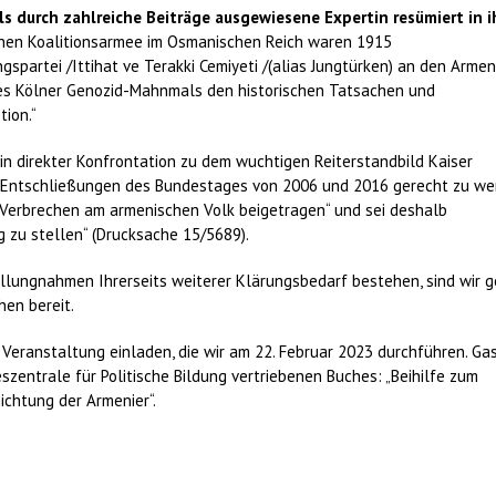
lls durch zahlreiche Beiträge ausgewiesene Expertin resümiert in i
tschen Koalitionsarmee im Osmanischen Reich waren 1915
spartei /Ittihat ve Terakki Cemiyeti /(alias Jungtürken) an den Armen
t des Kölner Genozid-Mahnmals den historischen Tatsachen und
tion.“
n direkter Konfrontation zu dem wuchtigen Reiterstandbild Kaiser
er Entschließungen des Bundestages von 2006 und 2016 gerecht zu we
 Verbrechen am armenischen Volk beigetragen“ und sei deshalb
g zu stellen“ (Drucksache 15/5689).
ellungnahmen Ihrerseits weiterer Klärungsbedarf bestehen, sind wir g
en bereit.
 Veranstaltung einladen, die wir am 22. Februar 2023 durchführen. Gas
szentrale für Politische Bildung vertriebenen Buches: „Beihilfe zum
ichtung der Armenier“.