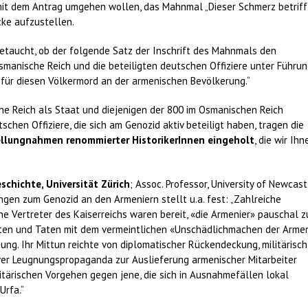
e mit dem Antrag umgehen wollen, das Mahnmal „Dieser Schmerz betriff
cke aufzustellen.
etaucht, ob der folgende Satz der Inschrift des Mahnmals den
smanische Reich und die beteiligten deutschen Offiziere unter Führu
 für diesen Völkermord an der armenischen Bevölkerung.“
e Reich als Staat und diejenigen der 800 im Osmanischen Reich
hen Offiziere, die sich am Genozid aktiv beteiligt haben, tragen die
ellungnahmen renommierter HistorikerInnen eingeholt
, die wir Ihn
schichte, Universität Zürich
; Assoc. Professor, University of Newcast
ngen zum Genozid an den Armeniern stellt u.a. fest: „Zahlreiche
che Vertreter des Kaiserreichs waren bereit, «die Armenier» pauschal z
Worten und Taten mit dem vermeintlichen «Unschädlichmachen der Arme
g. Ihr Mittun reichte von diplomatischer Rückendeckung, militärisch
ver Leugnungspropaganda zur Auslieferung armenischer Mitarbeiter
tärischen Vorgehen gegen jene, die sich in Ausnahmefällen lokal
Urfa.“