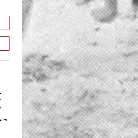
-
n
s.
 den