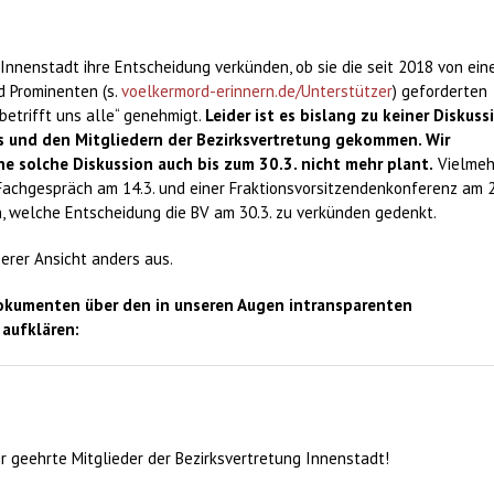
 Innenstadt ihre Entscheidung verkünden, ob sie die seit 2018 von ein
 Prominenten (s.
voelkermord-erinnern.de/Unterstützer
) geforderten
etrifft uns alle“ genehmigt.
Leider ist es bislang zu keiner Diskuss
 und den Mitgliedern der Bezirksvertretung gekommen. Wir
ne solche Diskussion auch bis zum 30.3. nicht mehr plant.
Vielmeh
m Fachgespräch am 14.3. und einer Fraktionsvorsitzendenkonferenz am 2
, welche Entscheidung die BV am 30.3. zu verkünden gedenkt.
erer Ansicht anders aus.
okumenten über den in unseren Augen intransparenten
aufklären:
r geehrte Mitglieder der Bezirksvertretung Innenstadt!