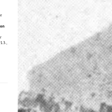
er
ion
r
1.3.,