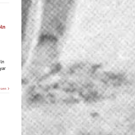
öln
öln
yar
esen