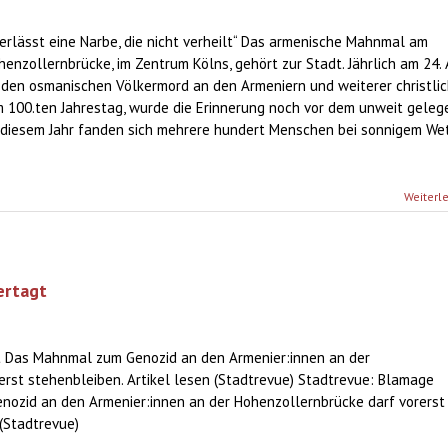
terlässt eine Narbe, die nicht verheilt“ Das armenische Mahnmal am
enzollernbrücke, im Zentrum Kölns, gehört zur Stadt. Jährlich am 24. 
 den osmanischen Völkermord an den Armeniern und weiterer christlic
um 100.ten Jahrestag, wurde die Erinnerung noch vor dem unweit gele
n diesem Jahr fanden sich mehrere hundert Menschen bei sonnigem We
Weiterl
ertagt
t Das Mahnmal zum Genozid an den Armenier:innen an der
rst stehenbleiben. Artikel lesen (Stadtrevue) Stadtrevue: Blamage
ozid an den Armenier:innen an der Hohenzollernbrücke darf vorerst
 (Stadtrevue)