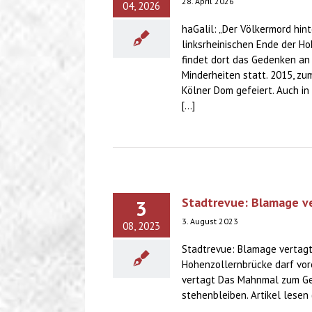
28. April 2026
04, 2026
haGalil: „Der Völkermord hin
linksrheinischen Ende der Hoh
findet dort das Gedenken an
Minderheiten statt. 2015, z
Kölner Dom gefeiert. Auch i
[...]
Stadtrevue: Blamage v
3
3. August 2023
08, 2023
Stadtrevue: Blamage vertag
Hohenzollernbrücke darf vore
vertagt Das Mahnmal zum Gen
stehenbleiben. Artikel lesen