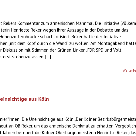
iert Rekers Kommentar zum armenischen Mahnmal Die Initiative „Völker
sterin Henriette Reker wegen ihrer Aussage in der Debatte um das
henzollernbrücke scharf kritisiert. Reker hatte der Initiative
ehen „mit dem Kopf durch die Wand“ zu wollen. Am Montagabend hatt
 Diskussion mit Stimmen der Grünen, Linken, FDP, SPD und Volt
erst stehenzulassen. [...]
Weiterl
einsichtige aus Köln
er*innen: Die Uneinsichtige aus Köln „Der Kölner Bezirksbürgermeist
neut an OB Reker, um das armenische Denkmal zu erhalten. Vergeblich
it Jahren beteuert die Kölner Oberbürgermeisterin Henriette Reker, das