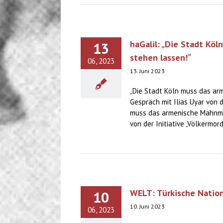
haGalil: „Die Stadt Kö
13
stehen lassen!“
06, 2023
13. Juni 2023
„Die Stadt Köln muss das ar
Gespräch mit Ilias Uyar von de
muss das armenische Mahnmal
von der Initiative „Völkermord
WELT: Türkische Nation
10
10. Juni 2023
06, 2023