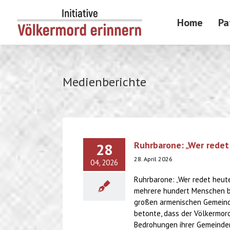
Skip
to
Home
Pa
content
Medienberichte
Ruhrbarone: „Wer redet
28
28. April 2026
04, 2026
Ruhrbarone: „Wer redet heute
mehrere hundert Menschen be
großen armenischen Gemeinde
betonte, dass der Völkermord 
Bedrohungen ihrer Gemeindemi