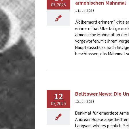
armenischen Mahnmal
07, 2023
14. Juli 2023
„Völkermord erinnern“ kritis
erinnern“ hat Oberbürgermei
armenische Mahnmal an der Ho
vorgeworfen, mit ihrem Vorg
Hauptausschuss nach hitziger
beschlossen, das Mahnmal vor
Belltower.News: Die Un
12
12. Juli 2023
07, 2023
Denkmal für ermordete Armeni
Andreas Hupke appelliert er
Langsam wird es peinlich. Se