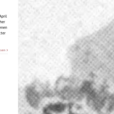
April
her
genen
tter
esen