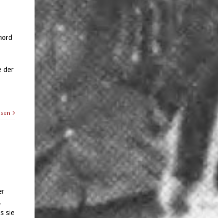
mord
e der
esen
er
.
s sie