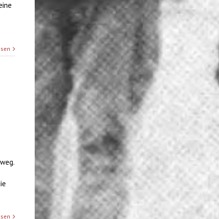
eine
esen
nweg.
ie
esen