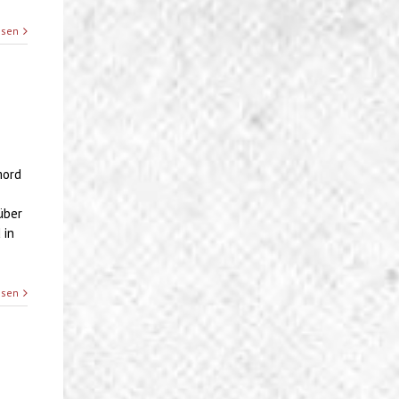
esen
mord
über
 in
esen