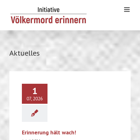
Skip
to
content
Aktuelles
1
07, 2026
Erinnerung hält wach!