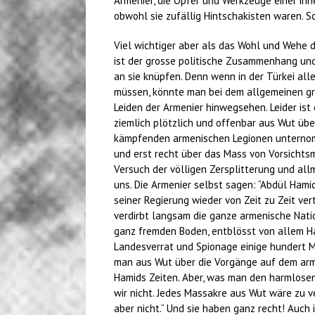
Armenier, die Opfer und Werkzeuge einer inn
obwohl sie zufällig Hintschakisten waren. So
Viel wichtiger aber als das Wohl und Wehe d
ist der grosse politische Zusammenhang und 
an sie knüpfen. Denn wenn in der Türkei al
müssen, könnte man bei dem allgemeinen gr
Leiden der Armenier hinwegsehen. Leider ist
ziemlich plötzlich und offenbar aus Wut übe
kämpfenden armenischen Legionen unternom
und erst recht über das Mass von Vorsicht
Versuch der völligen Zersplitterung und al
uns. Die Armenier selbst sagen: “Abdül Hami
seiner Regierung wieder von Zeit zu Zeit ve
verdirbt langsam die ganze armenische Natio
ganz fremden Boden, entblösst von allem H
Landesverrat und Spionage einige hundert M
man aus Wut über die Vorgänge auf dem arm
Hamids Zeiten. Aber, was man den harmlosen
wir nicht. Jedes Massakre aus Wut wäre zu v
aber nicht.“ Und sie haben ganz recht! Auc