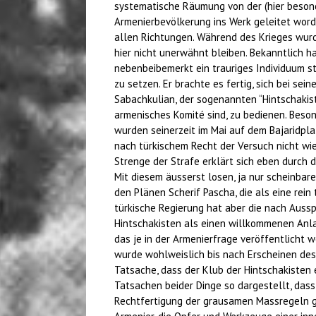
systematische Räumung von der (hier besond
Armenierbevölkerung ins Werk geleitet word
allen Richtungen. Während des Krieges wur
hier nicht unerwähnt bleiben. Bekanntlich ha
nebenbeibemerkt ein trauriges Individuum st
zu setzen. Er brachte es fertig, sich bei s
Sabachkulian, der sogenannten “Hintschakis
armenisches Komité sind, zu bedienen. Besond
wurden seinerzeit im Mai auf dem Bajaridpla
nach türkischem Recht der Versuch nicht wie
Strenge der Strafe erklärt sich eben durch
Mit diesem äusserst losen, ja nur scheinb
den Plänen Scherif Pascha, die als eine rei
türkische Regierung hat aber die nach Auss
Hintschakisten als einen willkommenen Anla
das je in der Armenierfrage veröffentlicht 
wurde wohlweislich bis nach Erscheinen de
Tatsache, dass der Klub der Hintschakisten
Tatsachen beider Dinge so dargestellt, das
Rechtfertigung der grausamen Massregeln g