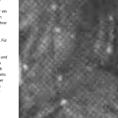
 ein
h
hrer
 Für
a und
s
ab
eits
er
m
r