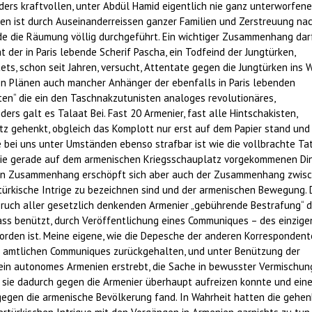
ers kraftvollen, unter Abdül Hamid eigentlich nie ganz unterworfene
en ist durch Auseinanderreissen ganzer Familien und Zerstreuung na
de die Räumung völlig durchgeführt. Ein wichtiger Zusammenhang dar
t der in Paris lebende Scherif Pascha, ein Todfeind der Jungtürken,
ets, schon seit Jahren, versucht, Attentate gegen die Jungtürken ins 
einen Plänen auch mancher Anhänger der ebenfalls in Paris lebenden
ten“ die ein den Taschnakzutunisten analoges revolutionäres,
ers galt es Talaat Bei. Fast 20 Armenier, fast alle Hintschakisten,
tz gehenkt, obgleich das Komplott nur erst auf dem Papier stand und
 bei uns unter Umständen ebenso strafbar ist wie die vollbrachte Tat
 die gerade auf dem armenischen Kriegsschauplatz vorgekommenen Di
aren Zusammenhang erschöpft sich aber auch der Zusammenhang zwis
n türkische Intrige zu bezeichnen sind und der armenischen Bewegung. 
pruch aller gesetzlich denkenden Armenier „gebührende Bestrafung“ d
ss benützt, durch Veröffentlichung eines Communiques – des einzige
worden ist. Meine eigene, wie die Depesche der anderen Korresponden
s amtlichen Communiques zurückgehalten, und unter Benützung der
 ein autonomes Armenien erstrebt, die Sache in bewusster Vermischun
s sie dadurch gegen die Armenier überhaupt aufreizen konnte und ein
egen die armenische Bevölkerung fand. In Wahrheit hatten die gehe