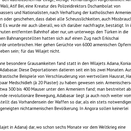
ali, Atif Bei, eine Kreatur des Polizeidirektors Dschambolat von
hassers und Nationalisten, nach Verhaftung der katholischen Armenier
n oder geschehen, dass dabei alle Scheusslichkeiten, auch Missbrauc
s wurde mir auch überall, wo ich darüber nachfragte, bestätigt. In i
inuten entfernten Bahnhof aber nur, um unterwegs den Türken in die
chen Bahnangestellten hatten sich auf einen Zug nach Erkischai
rde unterbrochen. Hier gehen Gerüchte von 6000 armenischen Opfern.
eben sein; für das Wilajet nicht.
hne besondere Grausamkeiten fand statt in den Wilajets Adana, Koni
 Adabasar. Diese Deportationen datieren seit ein bis zwei Monaten. Au
rastische Beispiele von Verschleuderung von wertvollem Hausrat, H
paar Medschidieh (à 20 Piaster) zu haben gewesen sein. Armenischers
twa 300 bis 400 Mauser unter den Armeniern fand; man bestreitet ab
nde revolutionäre Bewegung, Adabasar liegt ja auch noch weiter vo
tellt das Vorhandensein der Waffen so dar, als ein stets notwendige
 geneigten nichtarmenischen Bevölkerung. In Angora sollen keinerlei
ilajet in Adana) dar, wo schon sechs Monate vor dem Weltkrieg eine