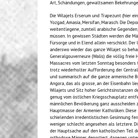
Art, Schändungen, gewaltsamen Bekehrungen 
Die Wilajets Erserum und Trapezunt (hier ein
Yozgad, Amasia, Mersifan, Marasch. Die Deport
weitentlegene, zumteil arabische Gegenden,
müssen. In gewissen Städten werden die Män
Fürsorge und in Elend allein verschickt. Der
anderswo wieder das ganze Wilajet so behan
Generalgouverneure (Walis) die völlig freie 
Massacres vom letzten Sonntag besonders tra
trotz wiederholter Aufforderung der Central
und summarisch auf die ganze armenische B
Angora, das als grosse, an der Eisenbahn li
Wilajets und Sitz hoher Gerichtsinstanzen 
genug vom östlichen Kriegsschauplatz entfe
männlichen Bevölkerung ganz ausscheiden zu
Hauptmasse der Armenier Katholiken. Diese 
schielenden irredentistischen Gesinnung fer
weniger schlecht angesehen als letztere. Di
der Hauptsache auf den katholischen Teil d
orthodoxe Männer deportiert, dagegen unte