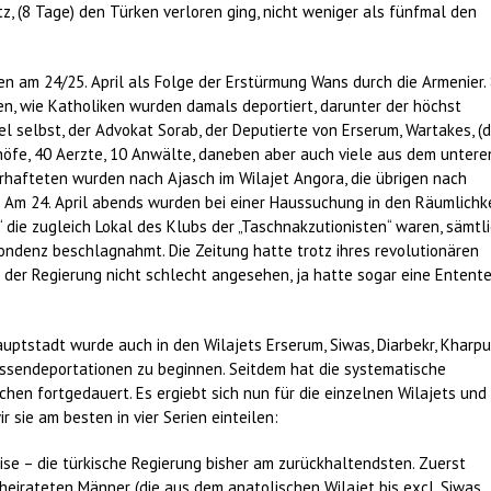
z, (8 Tage) den Türken verloren ging, nicht weniger als fünfmal den
n am 24/25. April als Folge der Erstürmung Wans durch die Armenier.
, wie Katholiken wurden damals deportiert, darunter der höchst
selbst, der Advokat Sorab, der Deputierte von Erserum, Wartakes, (d
chöfe, 40 Aerzte, 10 Anwälte, daneben aber auch viele aus dem untere
erhafteten wurden nach Ajasch im Wilajet Angora, die übrigen nach
 Am 24. April abends wurden bei einer Haussuchung in den Räumlichk
“ die zugleich Lokal des Klubs der „Taschnakzutionisten“ waren, sämtl
espondenz beschlagnahmt. Die Zeitung hatte trotz ihres revolutionären
 der Regierung nicht schlecht angesehen, ja hatte sogar eine Entente
auptstadt wurde auch in den Wilajets Erserum, Siwas, Diarbekr, Kharpu
assendeportationen zu beginnen. Seitdem hat die systematische
hen fortgedauert. Es ergiebt sich nun für die einzelnen Wilajets und
r sie am besten in vier Serien einteilen:
eise – die türkische Regierung bisher am zurückhaltendsten. Zuerst
heirateten Männer (die aus dem anatolischen Wilajet bis excl. Siwas