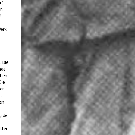
n)
ch
f
Werk
. Die
nge.
chen
Die
er
n,
ten
g der
e
nkten