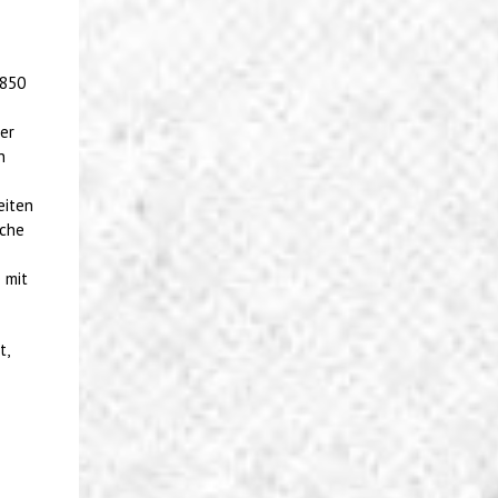
 850
er
n
eiten
iche
 mit
t,