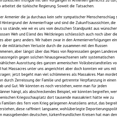
ertürkischen Intrigue mit den Vorgängen in Armenien garnichts zu tun,
 arbeitet die türkische Regierung. Soweit die Tatsachen.
er Armenier die ja durchaus kein sehr sympatischer Menschenschlag s
Hintergrund der Armenierfrage und sind die Zukunftsaussichten, die 
les so stände, wie wir es uns vom deutschen Standpunkt aus wünsche
ossen Weh und Elend des Weltkrieges schliesslich auch noch über di
 es aber ganz anders. Wir haben zwar in den Armenierverfolgungen ei
r die militärischen Verluste durch die zusammen mit den Russen
menen, aber längst über das Mass von Repressalien gegen Landesve
smassregeln gegen solchen hinausgewachsenen sehr systematischen
lmählichen Ausrottung des ganzen armenischen Volksbestandteiles vo
d hat Massacres unter uns angerichtet aber doch konnten wir uns mit
rtragen; jetzt begeht man viel schlimmeres als Massakres. Man morde
n durch Zerreissung der Familie und getrennte Verpflanzung in einen
ab und Gut. Wir könnten es noch verstehen, wenn man für jeden
änner hängt, als abschreckendes Beispiel, wir könnten begreifen, we
enischen Kriegsschauplatz dort tausende massakriert hätte wie zu
 Familien des fern vom Krieg gelegenen Anatoliens antut, das begrei
erstehen, diese raffiniert langsame, wohlüberlegte Deportierungspolit
h in massgebenden deutschen, türkenfreundlichen Kreisen hat man den