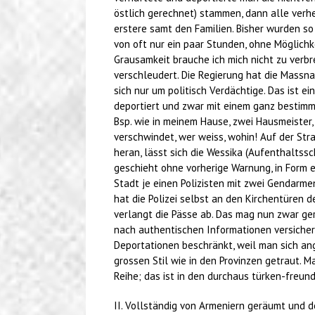
östlich gerechnet) stammen, dann alle verhe
erstere samt den Familien. Bisher wurden so 
von oft nur ein paar Stunden, ohne Möglich
Grausamkeit brauche ich mich nicht zu verbr
verschleudert. Die Regierung hat die Massna
sich nur um politisch Verdächtige. Das ist 
deportiert und zwar mit einem ganz bestimmt
Bsp. wie in meinem Hause, zwei Hausmeister
verschwindet, wer weiss, wohin! Auf der Stra
heran, lässt sich die Wessika (Aufenthaltssc
geschieht ohne vorherige Warnung, in Form e
Stadt je einen Polizisten mit zwei Gendarm
hat die Polizei selbst an den Kirchentüren 
verlangt die Pässe ab. Das mag nun zwar ge
nach authentischen Informationen versicher
Deportationen beschränkt, weil man sich an
grossen Stil wie in den Provinzen getraut. 
Reihe; das ist in den durchaus türken-freun
II. Vollständig von Armeniern geräumt und 