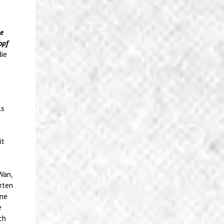
ge
opf
die
ls
it
Wan,
rten
ine
e
ch