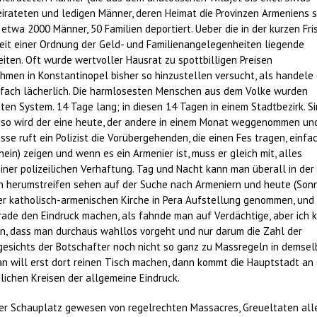
irateten und ledigen Männer, deren Heimat die Provinzen Armeniens s
etwa 2000 Männer, 50 Familien deportiert. Ueber die in der kurzen Fri
keit einer Ordnung der Geld- und Familienangelegenheiten liegende
eiten. Oft wurde wertvoller Hausrat zu spottbilligen Preisen
hmen in Konstantinopel bisher so hinzustellen versucht, als handele
einfach lächerlich. Die harmlosesten Menschen aus dem Volke wurden
en System. 14 Tage lang; in diesen 14 Tagen in einem Stadtbezirk. Si
, so wird der eine heute, der andere in einem Monat weggenommen un
sse ruft ein Polizist die Vorübergehenden, die einen Fes tragen, einfa
hein) zeigen und wenn es ein Armenier ist, muss er gleich mit, alles
iner polizeilichen Verhaftung. Tag und Nacht kann man überall in der
en herumstreifen sehen auf der Suche nach Armeniern und heute (Son
der katholisch-armenischen Kirche in Pera Aufstellung genommen, und
rade den Eindruck machen, als fahnde man auf Verdächtige, aber ich 
n, dass man durchaus wahllos vorgeht und nur darum die Zahl der
gesichts der Botschafter noch nicht so ganz zu Massregeln in demse
Man will erst dort reinen Tisch machen, dann kommt die Hauptstadt an 
dlichen Kreisen der allgemeine Eindruck.
der Schauplatz gewesen von regelrechten Massacres, Greueltaten all