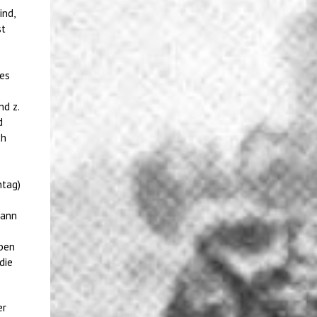
ind,
st
 es
nd z.
d
ch
ntag)
kann
lben
die
er