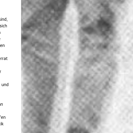
ind,
sich
n
e
nen
rrat
r
t und
nn
fen
ik