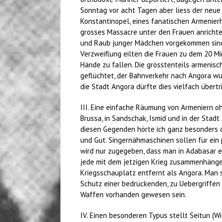
Sonntag vor acht Tagen aber liess der neue W
Konstantinopel, eines fanatischen Armenier
grosses Massacre unter den Frauen anrichte
und Raub junger Mädchen vorgekommen sind. E
Verzweiflung eilten die Frauen zu dem 20 M
Hände zu fallen. Die grösstenteils armenis
geflüchtet, der Bahnverkehr nach Angora wu
die Stadt Angora dürfte dies vielfach übertri
III. Eine einfache Räumung von Armeniern o
Brussa, in Sandschak, Ismid und in der Stadt
diesen Gegenden hörte ich ganz besonders d
und Gut. Singernähmaschinen sollen für ein 
wird nur zugegeben, dass man in Adabasar e
jede mit dem jetzigen Krieg zusammenhänge
Kriegsschauplatz entfernt als Angora. Man s
Schutz einer bedrückenden, zu Uebergriffen
Waffen vorhanden gewesen sein.
IV. Einen besonderen Typus stellt Seitun (W