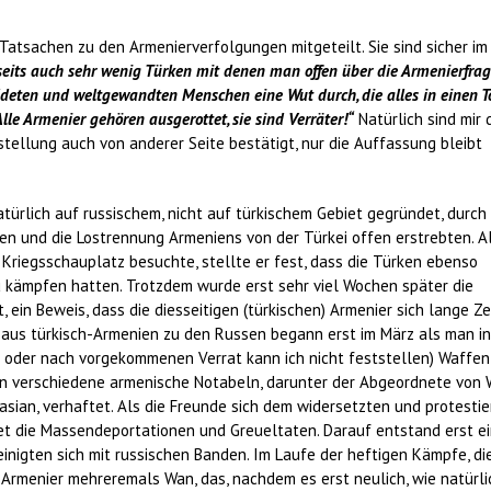
atsachen zu den Armenierverfolgungen mitgeteilt. Sie sind sicher im
seits auch sehr wenig Türken mit denen man offen über die Armenierfra
bildeten und weltgewandten Menschen eine Wut durch, die alles in einen T
le Armenier gehören ausgerottet, sie sind Verräter!“
Natürlich sind mir 
tellung auch von anderer Seite bestätigt, nur die Auffassung bleibt
türlich auf russischem, nicht auf türkischem Gebiet gegründet, durch
en und die Lostrennung Armeniens von der Türkei offen erstrebten. A
riegsschauplatz besuchte, stellte er fest, dass die Türken ebenso
 kämpfen hatten. Trotzdem wurde erst sehr viel Wochen später die
ein Beweis, dass die diesseitigen (türkischen) Armenier sich lange Ze
m aus türkisch-Armenien zu den Russen begann erst im März als man in
 oder nach vorgekommenen Verrat kann ich nicht feststellen) Waffen
ann verschiedene armenische Notabeln, darunter der Abgeordnete von 
sian, verhaftet. Als die Freunde sich dem widersetzten und protestie
t die Massendeportationen und Greueltaten. Darauf entstand erst e
inigten sich mit russischen Banden. Im Laufe der heftigen Kämpfe, di
Armenier mehreremals Wan, das, nachdem es erst neulich, wie natürli