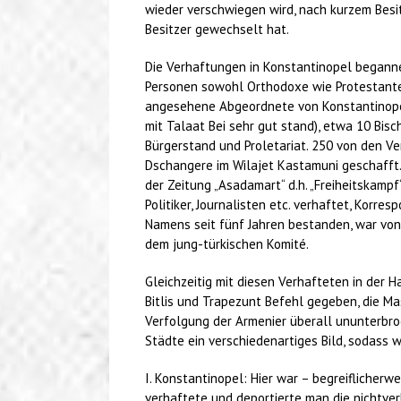
wieder verschwiegen wird, nach kurzem Besit
Besitzer gewechselt hat.
Die Verhaftungen in Konstantinopel beganne
Personen sowohl Orthodoxe wie Protestanten
angesehene Abgeordnete von Konstantinopel 
mit Talaat Bei sehr gut stand), etwa 10 Bis
Bürgerstand und Proletariat. 250 von den V
Dschangere im Wilajet Kastamuni geschafft.
der Zeitung „Asadamart“ d.h. „Freiheitskampf
Politiker, Journalisten etc. verhaftet, Korr
Namens seit fünf Jahren bestanden, war von
dem jung-türkischen Komité.
Gleichzeitig mit diesen Verhafteten in der H
Bitlis und Trapezunt Befehl gegeben, die M
Verfolgung der Armenier überall ununterbroc
Städte ein verschiedenartiges Bild, sodass wi
I. Konstantinopel: Hier war – begreiflicherw
verhaftete und deportierte man die nichtver