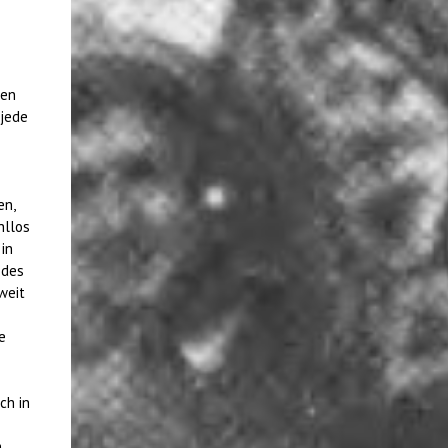
hen
 jede
en,
hllos
in
 des
weit
e
ch in
m