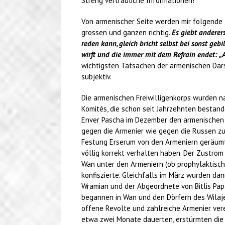
Streng vertrauliche Informationen!
Von armenischer Seite werden mir folgende T
grossen und ganzen richtig.
Es giebt anderer
reden kann, gleich bricht selbst bei sonst ge
wirft und die immer mit dem Refrain endet: „Al
wichtigsten Tatsachen der armenischen Dars
subjektiv.
Die armenischen Freiwilligenkorps wurden na
Komités, die schon seit Jahrzehnten bestand
Enver Pascha im Dezember den armenischen K
gegen die Armenier wie gegen die Russen zu
Festung Erserum von den Armeniern geräumt, 
völlig korrekt verhalten haben. Der Zustro
Wan unter den Armeniern (ob prophylaktisch
konfiszierte. Gleichfalls im März wurden d
Wramian und der Abgeordnete von Bitlis Papa
begannen in Wan und den Dörfern des Wilaje
offene Revolte und zahlreiche Armenier vere
etwa zwei Monate dauerten, erstürmten die 