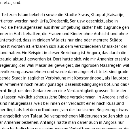
etc., sind:
 Teil zum Islam bekehrt) sowie die Städte Siwas, Kharput, Kaisarije,
ierten werden nach Urfa, Biredschik, Sor, usw. geschickt, also in
 wo sie herausgerissen aus ihrer Umgebung, sicher halb zugrunde ge
ner in Haft behalten, die Frauen und Kinder ohne Aufsicht und ohne
 Unterschied, dass in einigen Wilajets nur eine oder mehrere Städte,
delt worden ist, erklären sich aus dem verschiedenen Charakter der
Hand haben. Ein Beispiel in dieser Beziehung ist Angora, das durch die
urig aktuell geworden ist. Dort hatte sich, wie mir Armenier erzählt
regierung, der Wali Masar Bei geweigert, die rigorosen Massregeln wa
evölkerung auszudehnen und wurde dann abgesetzt. Jetzt sind grade 
egende Stadt in täglicher Verbindung mit Konstantinopel, als Hauptort
den Armeniern noch relativ günstige Daseinsbedingungen bot, und das 
rnt liegt, um den Gedanken an eine Verdächtigkeit grosser Teile der
 lassen, wirklich scheussliche Dinge vorgekommen. In Angora sind di
sind naturgemäss, weil bei ihnen der Verdacht einer nach Russland
ner liegt als bei den orthodoxen, von der türkischen Regierung etwas
e angeblich von Talaat Bei versprochenen Milderungen sollen sich au
er Armenier beziehen. Anfangs hatte man daher auch in Angora nur
r den katholischen nur einige, wenige Verhaftungen vorgenommen. A