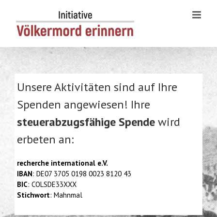
Skip
to
content
Unsere Aktivitäten sind auf Ihre
Spenden angewiesen! Ihre
steuerabzugsfähige Spende
wird
erbeten an:
recherche international e.V.
IBAN
: DE07 3705 0198 0023 8120 43
BIC
: COLSDE33XXX
Stichwort
: Mahnmal