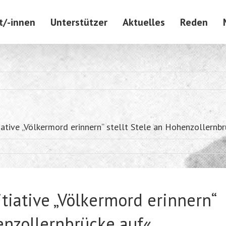
t/-innen
Unterstützer
Aktuelles
Reden
iative „Völkermord erinnern“ stellt Stele an Hohenzollernb
tiative „Völkermord erinnern“
enzollernbrücke auf«