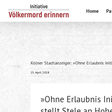
Skip
to
Home
Pa
content
Kölner Stadtanzeiger: »Ohne Erlaubnis Init
15. April 2018
»Ohne Erlaubnis Ini
stellt Stele an Hoh