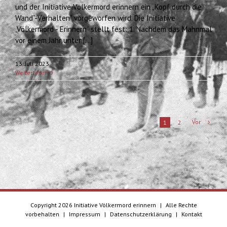
und der Initiative Völkermord erinnern ein „Kopf durch die
Wand“-Verhalten“ vorgeworfen wird. Die Initiative
„Völkermord - Erinnern“ stellt fest: 1. Nachdem das Mahnmal
vor einem Jahr unter [...]
13. Juli 2023
Weiterlesen
Vor
1
2
Copyright
2026 Initiative Völkermord erinnern
|
Alle Rechte
vorbehalten
|
Impressum
|
Datenschutzerklärung
|
Kontakt