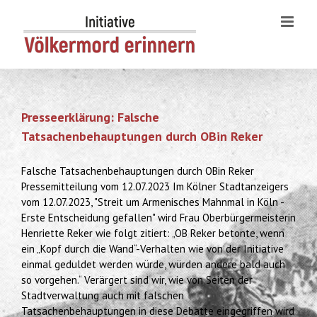
Skip
to
content
Presseerklärung: Falsche
Tatsachenbehauptungen durch OBin Reker
Falsche Tatsachenbehauptungen durch OBin Reker
Pressemitteilung vom 12.07.2023 Im Kölner Stadtanzeigers
vom 12.07.2023, "Streit um Armenisches Mahnmal in Köln -
Erste Entscheidung gefallen" wird Frau Oberbürgermeisterin
Henriette Reker wie folgt zitiert: „OB Reker betonte, wenn
ein „Kopf durch die Wand“-Verhalten wie von der Initiative
einmal geduldet werden würde, würden andere bald auch
so vorgehen.“ Verärgert sind wir, wie von Seiten der
Stadtverwaltung auch mit falschen
Tatsachenbehauptungen in diese Debatte eingegriffen wird