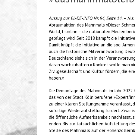
Auszug aus EL-DE-INFO Nr. 94, Seite 14.
– Als
Abräumaktion des Mahnmals »Dieser Schmerz b
World, t-online – die nationalen Medien beri
gepflegt wird. Seit 2018 kämpft die Initiat
Damit knüpft die Initiative an die sog. Arm
auch die historische Mitverantwortung Deuts
Deutschland sieht sich in der Verantwortung
daran wachzuhalten.« Konkret wolle man »in
Zivilgesellschaft und Kultur fördern, die
haben.«
Die Demontage des Mahnmals im Jahr 2022 ha
das von der Stadt Köln berufene »Expert*in
zu einer klaren Stellungnahme veranlasst, d
sofortige Wiederaufstellung fordert. Zwar 
die öffentliche Aufmerksamkeit nachlässt, so
enden. Bis zur tatsächlichen Aufstellung de
Stelle des Mahnmals auf der Hohenzollernbr