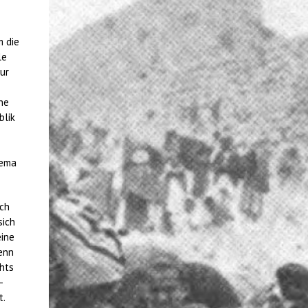
m die
le
tur
he
blik
hema
uch
sich
eine
enn
chts
-
t.