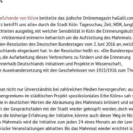
 »
Schande von Köln
« betitelte das jüdische Onlinemagazin haGalil.co
etrifft uns alle« durch die Stadt Köln. Tagesschau, Zeit, WDR, Jung
chteten ausgiebig, mit welcher Sensibilität in Köln die Erinnerungskul
ive »Völkermord erinnern« beharrlich um die Aufstellung des Mahnmals.
enien-Resolution des Deutschen Bundestages vom 2. Juni 2016 an, welc
chlands eingeräumt hat. In der Resolution heißt es: »Die Bundesrepu
, die Aufarbeitung dieses Verbrechens zu fördern und die Erinnerung
nerhalb Deutschlands Initiativen und Projekte in Wissenschaft,
 eine Auseinandersetzung mit den Geschehnissen von 1915/1916 zum T
t nicht nur Unverständnis bei zahlreichen Medien hervorgerufen; a
nengremium« im städtischen Projekt »postkoloniales Erbe Kölns« sah 
ie in deutlichen Worten die Abräumung des Mahnmals kritisiert und s
ist der Gesprächsfaden mit der Stadt wieder geknüpft worden, doch w
 die bisherige Erfahrung der Initiative, könnte auch dieser Weg im Ni
s Mahnmals wird die Initiative zum jeden 24. eines Monats an der Leer
ücke Veranstaltungen abhalten. Bis das Mahnmal wieder errichtet is