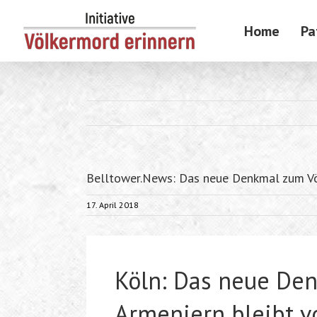
Skip
to
Home
Pa
content
Belltower.News: Das neue Denkmal zum Völ
17. April 2018
Köln: Das neue De
Armeniern bleibt v