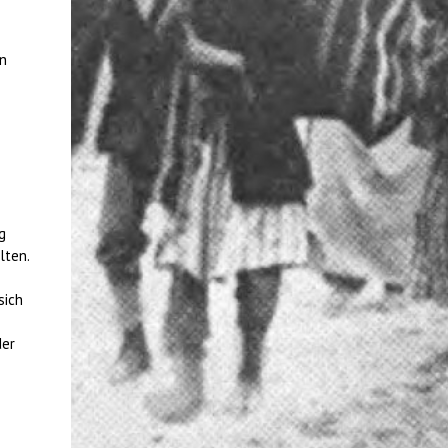
an
g
lten.
sich
der