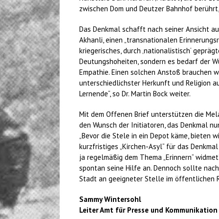
zwischen Dom und Deutzer Bahnhof berührt, da
Das Denkmal schafft nach seiner Ansicht auf
Akhanli, einen „transnationalen Erinnerungs
kriegerisches, durch ‚nationalistisch‘ gepräg
Deutungshoheiten, sondern es bedarf der Wü
Empathie. Einen solchen Anstoß brauchen wi
unterschiedlichster Herkunft und Religion au
Lernende“, so Dr. Martin Bock weiter.
Mit dem Offenen Brief unterstützen die Me
den Wunsch der Initiatoren, das Denkmal nun
„Bevor die Stele in ein Depot käme, bieten
kurzfristiges „Kirchen-Asyl“ für das Denkma
ja regelmäßig dem Thema „Erinnern“ widmet“,
spontan seine Hilfe an. Dennoch sollte nach
Stadt an geeigneter Stelle im öffentlichen 
Sammy Wintersohl
Leiter Amt für Presse und Kommunikation