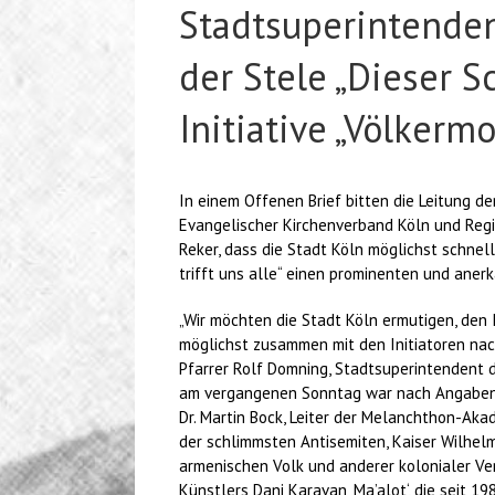
Stadtsuperintenden
der Stele „Dieser Sc
Initiative „Völkerm
In einem Offenen Brief bitten die Leitung 
Evangelischer Kirchenverband Köln und Regi
Reker, dass die Stadt Köln möglichst schnel
trifft uns alle“ einen prominenten und aner
„Wir möchten die Stadt Köln ermutigen, den I
möglichst zusammen mit den Initiatoren na
Pfarrer Rolf Domning, Stadtsuperintendent 
am vergangenen Sonntag war nach Angaben d
Dr. Martin Bock, Leiter der Melanchthon-Akad
der schlimmsten Antisemiten, Kaiser Wilhelm
armenischen Volk und anderer kolonialer Ver
Künstlers Dani Karavan ‚Ma’alot‘, die seit 