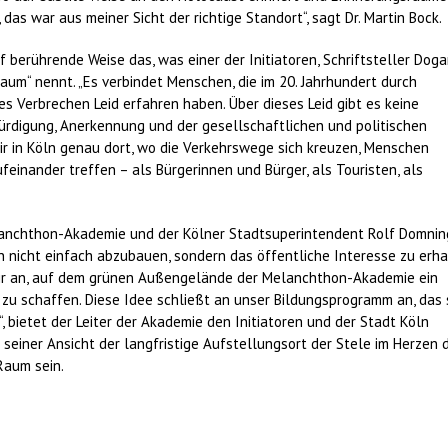
s war aus meiner Sicht der richtige Standort“, sagt Dr. Martin Bock.
 berührende Weise das, was einer der Initiatoren, Schriftsteller Dog
raum“ nennt. „Es verbindet Menschen, die im 20. Jahrhundert durch
tes Verbrechen Leid erfahren haben. Über dieses Leid gibt es keine
rdigung, Anerkennung und der gesellschaftlichen und politischen
r in Köln genau dort, wo die Verkehrswege sich kreuzen, Menschen
feinander treffen – als Bürgerinnen und Bürger, als Touristen, als
lanchthon-Akademie und der Kölner Stadtsuperintendent Rolf Domnin
 nicht einfach abzubauen, sondern das öffentliche Interesse zu erha
 wir an, auf dem grünen Außengelände der Melanchthon-Akademie ein
l zu schaffen. Diese Idee schließt an unser Bildungsprogramm an, das 
 bietet der Leiter der Akademie den Initiatoren und der Stadt Köln
 seiner Ansicht der langfristige Aufstellungsort der Stele im Herzen 
Raum sein.