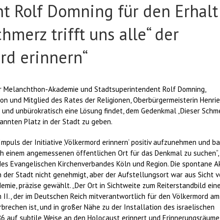
t Rolf Domning für den Erhalt
hmerz trifft uns alle“ der
ord erinnern“
der Melanchthon-Akademie und Stadtsuperintendent Rolf Domning,
on und Mitglied des Rates der Religionen, Oberbürgermeisterin Henrie
l und unbürokratisch eine Lösung findet, dem Gedenkmal „Dieser Schm
kannten Platz in der Stadt zu geben.
mpuls der Initiative ‚Völkermord erinnern‘ positiv aufzunehmen und b
ch einem angemessenen öffentlichen Ort für das Denkmal zu suchen“,
des Evangelischen Kirchenverbandes Köln und Region. Die spontane A
er Stadt nicht genehmigt, aber der Aufstellungsort war aus Sicht 
emie, präzise gewählt. „Der Ort in Sichtweite zum Reiterstandbild ein
 II., der im Deutschen Reich mitverantwortlich für den Völkermord am
brechen ist, und in großer Nähe zu der Installation des israelischen
1986 auf subtile Weise an den Holocaust erinnert und Erinnerungsräume