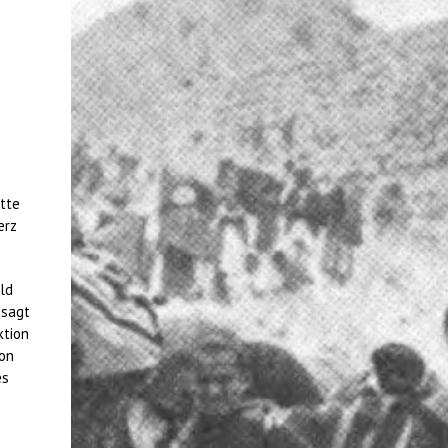
tte
erz
ald
 sagt
ktion
von
es