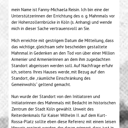
mein Name ist Fanny-Michaela Reisin. Ich bin eine der
Unterstützerinnen der Errichtung des o. g. Mahnmals vor
der Hohenzollernbrücke in Köln (s. Anhang) und wende
mich in dieser Sache vertrauensvoll an Sie.
Mich erreichte mit gestrigem Datum die Mitteilung, dass
das wichtige, gleichsam sehr bescheiden gestaltete
Mahnmal in Gedenken an den Tod von über einer Million
Armenier und Armenierinnen an dem ihm zugedachten
Standort abgerissen werden soll. Auf Nachfrage erfuhr
ich, seitens Ihres Hauses werde, mit Bezug auf den
Standort, die „räumliche Einschränkung des
Gemeinwohls“ geltend gemacht.
Nun wurde der Standort von den Initiatoren und
Initiatorinnen des Mahnmals mit Bedacht im historischen
Zentrum der Stadt Köln gewählt. Unweit des
Reiterdenkmals für Kaiser Wilhelm II. auf dem Kurt-
Rossa-Platz sollte eben diese Referenz mit einem leisen
Hinweis ergänzt werden, der daran erinnert, dass just in