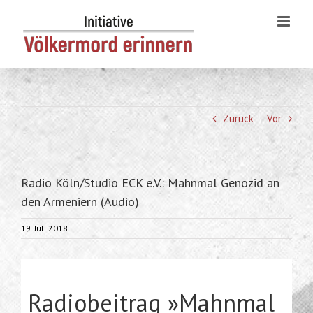
Skip
to
content
Zurück
Vor
Radio Köln/Studio ECK e.V.: Mahnmal Genozid an
den Armeniern (Audio)
19. Juli 2018
Radiobeitrag »Mahnmal