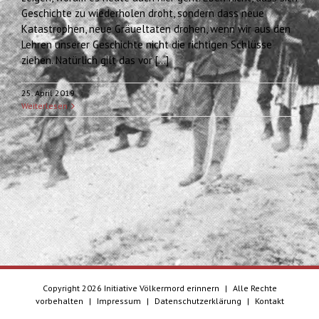
Geschichte zu wiederholen droht, sondern dass neue
Katastrophen, neue Gräueltaten drohen, wenn wir aus den
Lehren unserer Geschichte nicht die richtigen Schlüsse
ziehen. Natürlich gilt das vor [...]
25. April 2019
Weiterlesen
Copyright
2026 Initiative Völkermord erinnern
|
Alle Rechte
vorbehalten
|
Impressum
|
Datenschutzerklärung
|
Kontakt