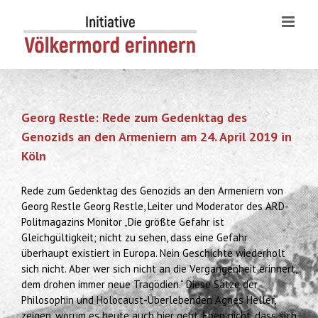
Skip
to
content
Georg Restle: Rede zum Gedenktag des
Genozids an den Armeniern am 24. April 2019 in
Köln
Rede zum Gedenktag des Genozids an den Armeniern von
Georg Restle Georg Restle, Leiter und Moderator des ARD-
Politmagazins Monitor „Die größte Gefahr ist
Gleichgültigkeit; nicht zu sehen, dass eine Gefahr
überhaupt existiert in Europa. Nein Geschichte wiederholt
sich nicht. Aber wer sich nicht an die Vergangenheit erinnert,
dem drohen immer neue Tragödien.“ Diese Sätze der
Philosophin und Holocaust-Überlebenden Agnes Heller,
zeigen, worum es heute auch hier geht. Eben nicht, dass sich